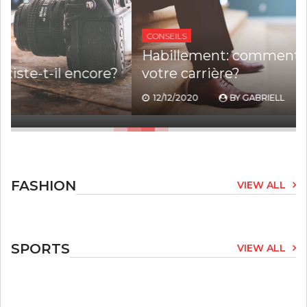
CONSEILS
Habillement: comment influence-t-il
votre carrière?
12/12/2020
BY
GABRIELL
FASHION
VIEW ALL
SPORTS
VIEW ALL